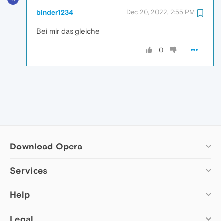
binder1234
Dec 20, 2022, 2:55 PM
Bei mir das gleiche
0
Download Opera
Computer browsers
Services
Opera for Windows
Help
Add-ons
Opera for Mac
Opera account
Opera for Linux
Legal
Wallpapers
Help & support
Opera beta version