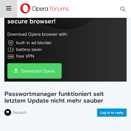
Do more on the web, with a fast and
secure browser!
Download Opera browser with:
built-in ad blocker
battery saver
free VPN
Download Opera
Passwortmanager funktioniert seit
letztem Update nicht mehr sauber
Deutsch
Log in to reply