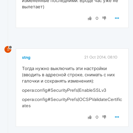
изменённые последними. Вроде час уже не
вылетает)
0
S
stng
21 Oct 2014, 08:10
Тогда нужно выключить эти настройки
(вводить в адресной строке, снимать с них
галочки и сохранять изменения):
opera:config#SecurityPrefs|EnableSSLv3
opera:config#SecurityPrefs|OCSPValidateCertific
ates
0