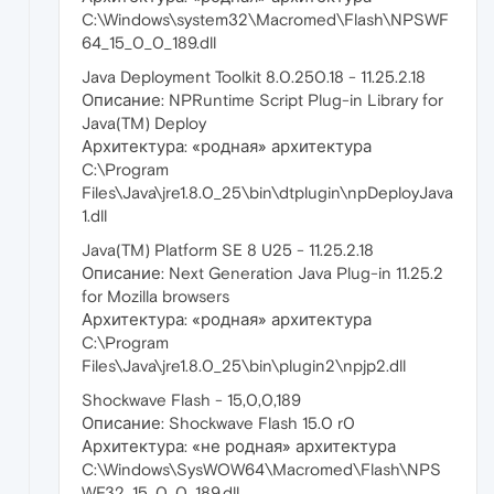
C:\Windows\system32\Macromed\Flash\NPSWF
64_15_0_0_189.dll
Java Deployment Toolkit 8.0.250.18 - 11.25.2.18
Описание: NPRuntime Script Plug-in Library for
Java(TM) Deploy
Архитектура: «родная» архитектура
C:\Program
Files\Java\jre1.8.0_25\bin\dtplugin\npDeployJava
1.dll
Java(TM) Platform SE 8 U25 - 11.25.2.18
Описание: Next Generation Java Plug-in 11.25.2
for Mozilla browsers
Архитектура: «родная» архитектура
C:\Program
Files\Java\jre1.8.0_25\bin\plugin2\npjp2.dll
Shockwave Flash - 15,0,0,189
Описание: Shockwave Flash 15.0 r0
Архитектура: «не родная» архитектура
C:\Windows\SysWOW64\Macromed\Flash\NPS
WF32_15_0_0_189.dll