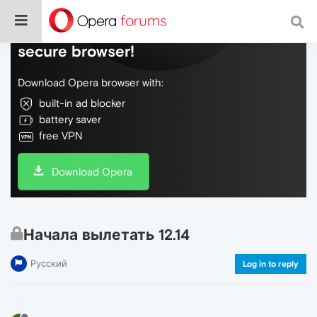
Do more on the web, with a fast and
secure browser!
Download Opera browser with:
built-in ad blocker
battery saver
free VPN
Download Opera
Начала вылетать 12.14
Русский
Log in to reply