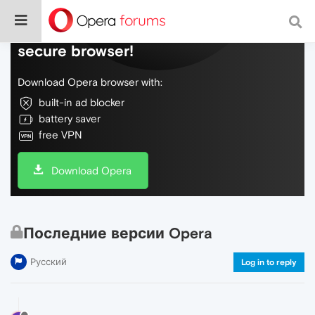
Do more on the web, with a fast and
secure browser!
Download Opera browser with:
built-in ad blocker
battery saver
free VPN
Download Opera
Последние версии Opera
Русский
Log in to reply