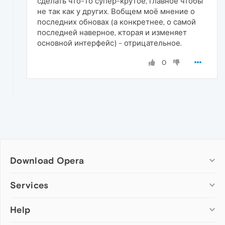
сделать что-то супер-крутое, главное чтобы
не так как у других. Вобщем моё мнение о
последних обновах (а конкретнее, о самой
последней наверное, кторая и изменяет
основной интерфейс) - отрицательное.
0
Download Opera
Computer browsers
Services
Opera for Windows
Help
Add-ons
Opera for Mac
Opera account
Opera for Linux