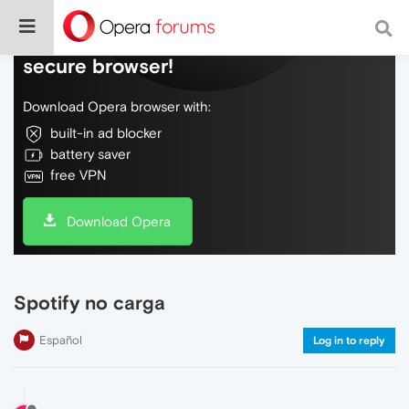
Do more on the web, with a fast and
secure browser!
Download Opera browser with:
built-in ad blocker
battery saver
free VPN
Download Opera
Spotify no carga
Español
Log in to reply