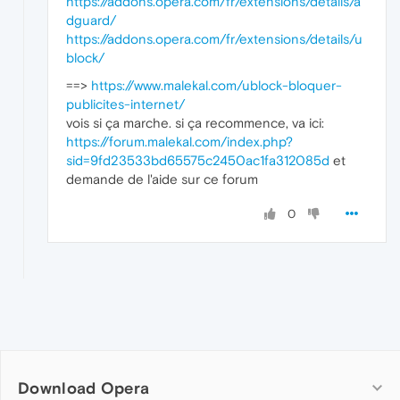
https://addons.opera.com/fr/extensions/details/a
dguard/
https://addons.opera.com/fr/extensions/details/u
block/
==>
https://www.malekal.com/ublock-bloquer-
publicites-internet/
vois si ça marche. si ça recommence, va ici:
https://forum.malekal.com/index.php?
sid=9fd23533bd65575c2450ac1fa312085d
et
demande de l'aide sur ce forum
0
Download Opera