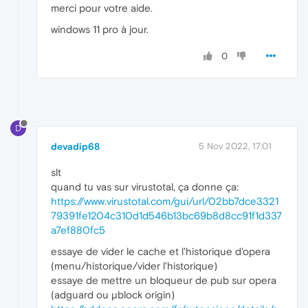
merci pour votre aide.
windows 11 pro à jour.
0
D
devadip68
5 Nov 2022, 17:01
slt
quand tu vas sur virustotal, ça donne ça:
https://www.virustotal.com/gui/url/02bb7dce3321
79391fe1204c310d1d546b13bc69b8d8cc91f1d337
a7ef880fc5
essaye de vider le cache et l'historique d'opera
(menu/historique/vider l'historique)
essaye de mettre un bloqueur de pub sur opera
(adguard ou µblock origin)