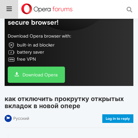
Do more on the web, with a fast and
secure browser!
Download Opera browser with:
built-in ad blocker
battery saver
free VPN
Download Opera
как отключить прокрутку открытых
вкладок в новой опере
Русский
Log in to reply