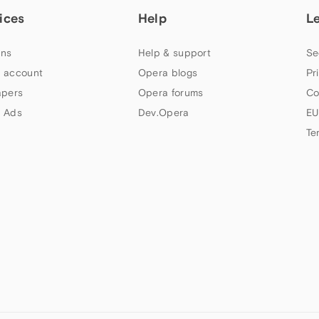
ices
Help
L
ns
Help & support
Se
 account
Opera blogs
Pr
apers
Opera forums
Co
 Ads
Dev.Opera
EU
Te