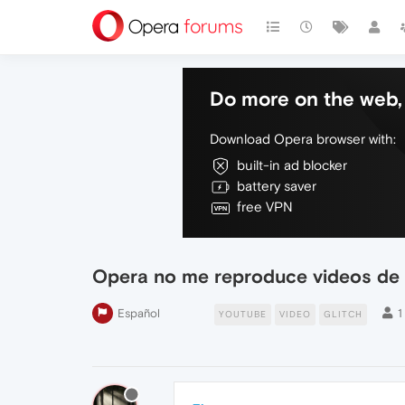
Do more on the web, 
Download Opera browser with:
built-in ad blocker
battery saver
free VPN
Opera no me reproduce videos de Y
Español
1
YOUTUBE
VIDEO
GLITCH