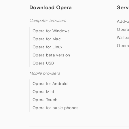
Download Opera
Serv
Computer browsers
Add-o
Opera
Opera for Windows
Wallp
Opera for Mac
Opera
Opera for Linux
Opera beta version
Opera USB
Mobile browsers
Opera for Android
Opera Mini
Opera Touch
Opera for basic phones