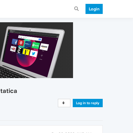
Login
tatica
Log in to reply