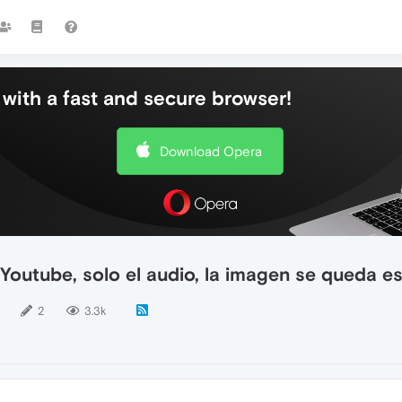
with a fast and secure browser!
Download Opera
outube, solo el audio, la imagen se queda es
2
3.3k