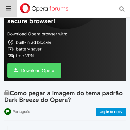
Do more on the web, with a fast and
secure browser!
Download Opera browser with:
built-in ad blocker
battery saver
free VPN
Download Opera
Como pegar a imagem do tema padrão
Dark Breeze do Opera?
Português
Log in to reply