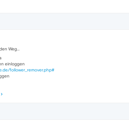
den Weg...
a
en einloggen
ine.de/follower_remover.php#
oggen