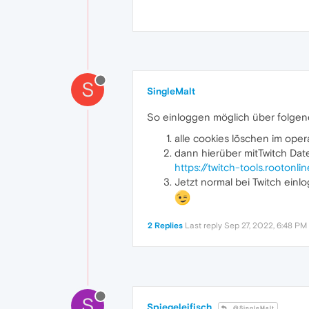
S
SingleMalt
So einloggen möglich über folgen
alle cookies löschen im oper
dann hierüber mitTwitch Dat
https://twitch-tools.rootonl
Jetzt normal bei Twitch einl
2 Replies
Last reply
Sep 27, 2022, 6:48 PM
S
Spiegeleifisch
@SingleMalt