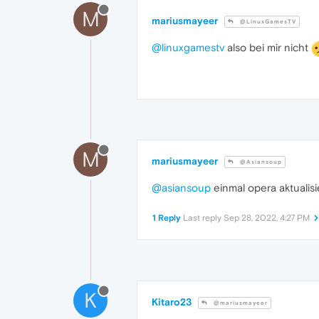
M
mariusmayeer
@LinuxGamesTV
@linuxgamestv
also bei mir nicht
M
mariusmayeer
@Asiansoup
@asiansoup
einmal opera aktualis
1 Reply
Last reply
Sep 28, 2022, 4:27 PM
K
Kitaro23
@mariusmayeer