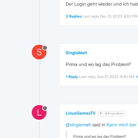
Der Login geht wieder und ich h
2 Replies
Last reply
Dec 13, 2023, 4:30 PM
S
SingleMalt
Prima und wo lag das Problem?
1 Reply
Last reply
Sep 27, 2022, 8:40 AM
L
LinuxGamesTV
@SingleMalt
@singlemalt
said in
Kann mich bei 
Prima und wo lag das Problem?