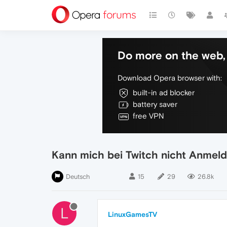
Do more on the web, 
Download Opera browser with:
built-in ad blocker
battery saver
free VPN
Kann mich bei Twitch nicht Anmeld
Deutsch
15
29
26.8k
L
LinuxGamesTV