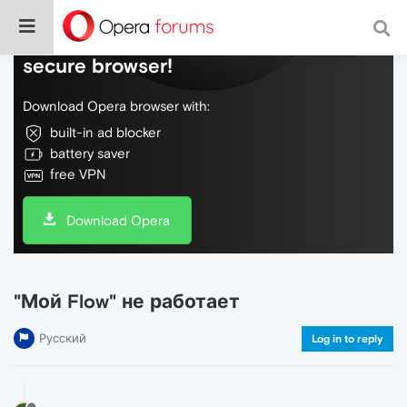
Do more on the web, with a fast and
secure browser!
Download Opera browser with:
built-in ad blocker
battery saver
free VPN
Download Opera
"Мой Flow" не работает
Русский
Log in to reply