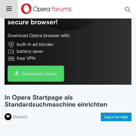
Do more on the web, with a fast and
secure browser!
Download Opera browser with:
built-in ad blocker
battery saver
free VPN
Download Opera
In Opera Startpage als
Standardsuchmaschine einrichten
Deutsch
Log in to reply