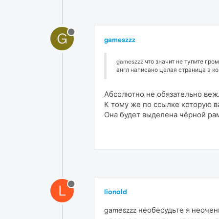
G
gameszzz
gameszzz что значит не тупите гро
англ написано целая страница в ко
Абсолютно не обязательно веж
К тому же по ссылке которую в
Она будет выделена чёрной рам
L
lionold
gameszzz необесудьте я неочень