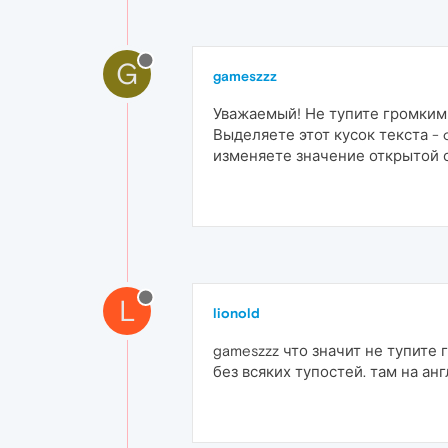
G
gameszzz
Уважаемый! Не тупите громким
Выделяете этот кусок текста - o
изменяете значение открытой 
L
lionold
gameszzz что значит не тупите
без всяких тупостей. там на ан