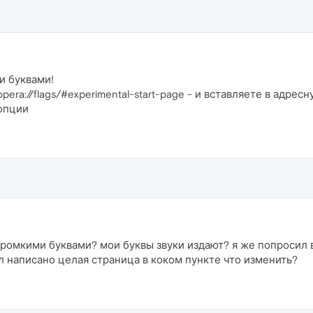
и буквами!
pera://flags/#experimental-start-page - и вставляете в адре
опции
 громкими буквами? мои буквы звуки издают? я же попросил
гл написано целая страница в коком пункте что изменить?