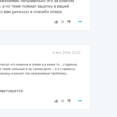
ражениями, неправильно это за компом
ю. а по теме поймал зацепку в вашей
о вам gameszzz и спасибо опере.
0
8 Nov 2014, 22:37
ал что новичок в опере а в каких то ... старичок.
кие сильные а на самом деле...... а я стараюсь
раницу и решил так называемую проблему...
иветсвуется
0