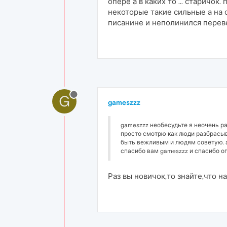
опере а в каких то ... старич
некоторые такие сильные а на с
писанине и неполинился переве
G
gameszzz
gameszzz необесудьте я неочень раз
просто смотрю как люди разбрасыв
быть вежливым и людям советую. а
спасибо вам gameszzz и спасибо оп
Раз вы новичок,то знайте,что 