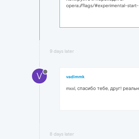
opera://flags/#experimental-start
9 days later
V
vadimmk
mxxl, спасибо тебе, друг! реал
8 days later