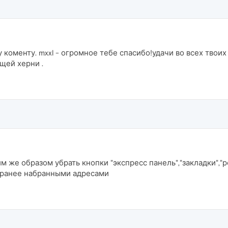
оменту. mxxl - огромное тебе спасибо!удачи во всех твоих
щей херни .
м же образом убрать кнопки "экспресс панель","закладки","
с ранее набранными адресами