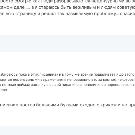
ок. просто смотрю как люди разбрасываются нецензурными вы
амом деле...... а я стараюсь быть вежливым и людям совету
л всю страницу и решил так называемую проблему... спасиб
бираюсь пока в этих писанинах и к тому же зрение пошаливает я до этого пис
аются нецензурными выражениями, неправильно это за компом некоторые та
 по теме поймал зацепку в вашей писанине и неполинился перевел всю ст
ере.
написание постов большими буквами сходно с криком и не пр