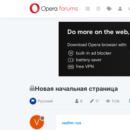
Do more on the web, 
Download Opera browser with:
built-in ad blocker
battery saver
free VPN
Новая начальная страница
Русский
9
17
11.0k
V
vadim-rus