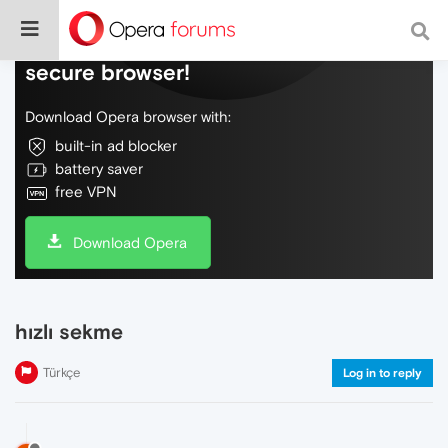
Do more on the web, with a fast and
secure browser!
Download Opera browser with:
built-in ad blocker
battery saver
free VPN
Download Opera
hızlı sekme
Türkçe
Log in to reply