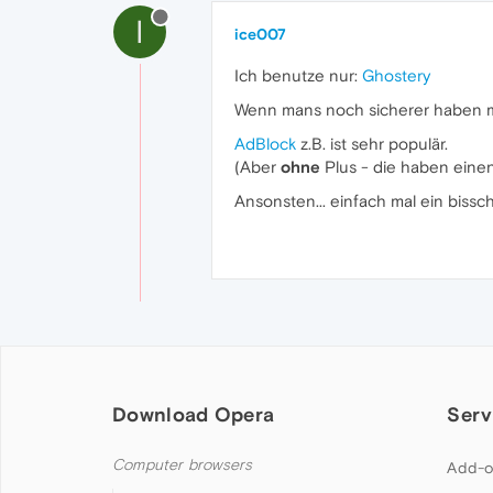
I
ice007
Ich benutze nur:
Ghostery
Wenn mans noch sicherer haben m
AdBlock
z.B. ist sehr populär.
(Aber
ohne
Plus - die haben eine
Ansonsten... einfach mal ein bissche
Download Opera
Serv
Computer browsers
Add-o