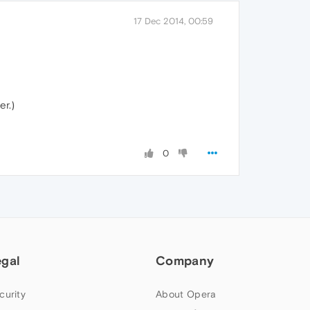
17 Dec 2014, 00:59
r.)
0
egal
Company
curity
About Opera