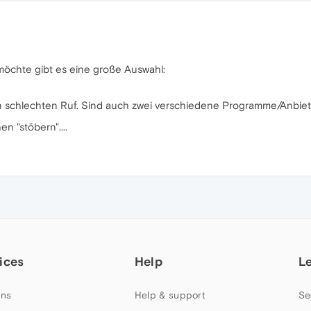
öchte gibt es eine große Auswahl:
n schlechten Ruf. Sind auch zwei verschiedene Programme/Anbiete
n "stöbern"....
ices
Help
L
ns
Help & support
Se