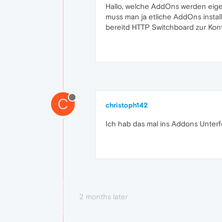
Hallo, welche AddOns werden eigent
muss man ja etliche AddOns instal
bereitd HTTP Switchboard zur Kontr
C
christoph142
Ich hab das mal ins Addons Unter
2 months later