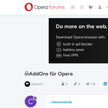
Do more on the web, 
Download Opera browser with:
built-in ad blocker
battery saver
free VPN
AddOns für Opera
Deutsch
3
3
1.7k
C
chevroletcdx