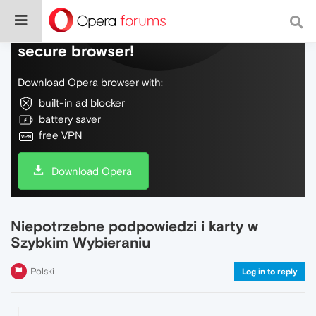
Do more on the web, with a fast and
secure browser!
Download Opera browser with:
built-in ad blocker
battery saver
free VPN
Download Opera
Niepotrzebne podpowiedzi i karty w
Szybkim Wybieraniu
Polski
Log in to reply