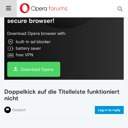
Do more on the web, with a fast and
secure browser!
Download Opera browser with:
built-in ad blocker
battery saver
free VPN
Download Opera
Doppelkick auf die Titelleiste funktioniert
nicht
Deutsch
Log in to reply