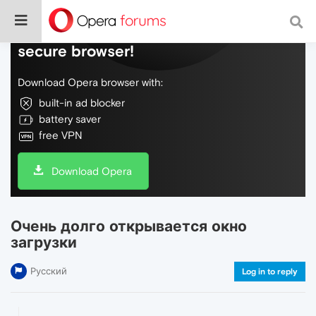
Do more on the web, with a fast and
secure browser!
Download Opera browser with:
built-in ad blocker
battery saver
free VPN
Download Opera
Очень долго открывается окно
загрузки
Русский
Log in to reply