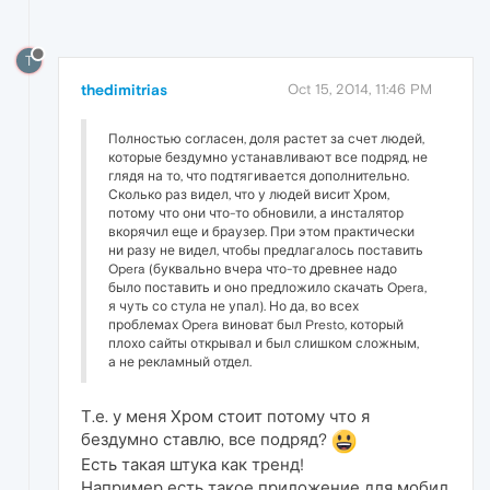
T
thedimitrias
Oct 15, 2014, 11:46 PM
Полностью согласен, доля растет за счет людей,
которые бездумно устанавливают все подряд, не
глядя на то, что подтягивается дополнительно.
Сколько раз видел, что у людей висит Хром,
потому что они что-то обновили, а инсталятор
вкорячил еще и браузер. При этом практически
ни разу не видел, чтобы предлагалось поставить
Opera (буквально вчера что-то древнее надо
было поставить и оно предложило скачать Opera,
я чуть со стула не упал). Но да, во всех
проблемах Opera виноват был Presto, который
плохо сайты открывал и был слишком сложным,
а не рекламный отдел.
Т.е. у меня Хром стоит потому что я
бездумно ставлю, все подряд?
Есть такая штука как тренд!
Например есть такое приложение для мобил