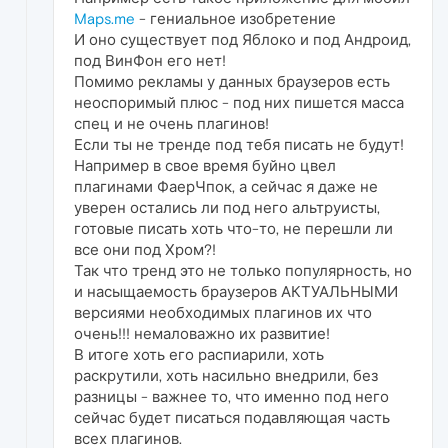
Maps.me
- гениальное изобретение
И оно существует под Яблоко и под Андроид,
под ВинФон его нет!
Помимо рекламы у данных браузеров есть
неоспоримый плюс - под них пишется масса
спец и не очень плагинов!
Если ты не тренде под тебя писать не будут!
Например в свое время буйно цвел
плагинами ФаерЧпок, а сейчас я даже не
уверен остались ли под него альтруисты,
готовые писать хоть что-то, не перешли ли
все они под Хром?!
Так что тренд это не только популярность, но
и насыщаемость браузеров АКТУАЛЬНЫМИ
версиями необходимых плагинов их что
очень!!! немаловажно их развитие!
В итоге хоть его распиарили, хоть
раскрутили, хоть насильно внедрили, без
разницы - важнее то, что именно под него
сейчас будет писаться подавляющая часть
всех плагинов.