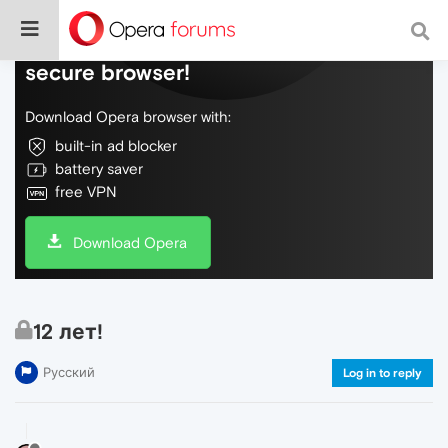
Do more on the web, with a fast and
secure browser!
Download Opera browser with:
built-in ad blocker
battery saver
free VPN
Download Opera
12 лет!
Русский
Log in to reply