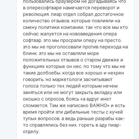
пользовались браузером не догадываясь что
в опересофтваре намечается переворот и
революция. пиар отдел собрал достаточное
количество отзывов. которые повлияли на
смену политики компании. так что все мы кто
сейчас жалуется на нововведения опера
софтвар. это мы просрали оперу на престо.
это мы не проголосовали против перехода на
блинк. это мы не оставляли море
положительных отзывов о старом движке и
функциях которые он нес. по тому что мы не
такие долбоебы. когда все хорошо и нехрен
говорить. но маркетологи засчитывают
голоса только тех людей которым нечем
заняться или не могут закрыть вкладку или
окошко с опросов, боясь «а вдруг инет
сломается. Там же написано ВАЖНО» и есть
время пройти эти дибильные тесты с кучей
тупых вопросов. а ведь раньше разрабы как-
то справлялись без них. гореть в аду пиар-
отделу.