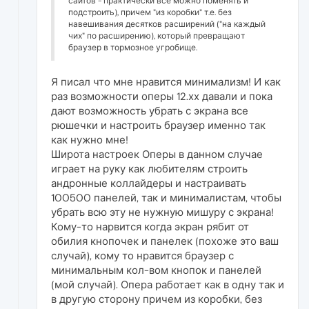
сайтов - практически все можно поменять и
подстроить), причем "из коробки" т.е. без
навешивания десятков расширений ("на каждый
чих" по расширению), который превращают
браузер в тормозное угробище.
Я писал что мне нравится минимализм! И как
раз возможности оперы 12.хх давали и пока
дают возможность убрать с экрана все
рюшечки и настроить браузер именно так
как нужно мне!
Широта настроек Оперы в данном случае
играет на руку как любителям строить
андронные коллайдеры и настраивать
100500 панелей, так и минималистам, чтобы
убрать всю эту не нужную мишуру с экрана!
Кому-то нарвится когда экран рябит от
обилия кнопочек и панелек (похоже это ваш
случай), кому то нравится браузер с
минимальным кол-вом кнопок и панелей
(мой случай). Опера работает как в одну так и
в другую сторону причем из коробки, без