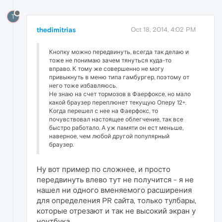
T
thedimitrias
Oct 18, 2014, 4:02 PM
Кнопку можно передвинуть, всегда так делаю и
тоже не понимаю зачем тянуться куда-то
вправо. К тому же совершенно не могу
привыкнуть в меню типа гамбургер, поэтому от
него тоже избавляюсь.
Не знаю на счет тормозов в Фаерфоксе, но мало
какой браузер переплюнет текущую Оперу 12+.
Когда перешел с нее на Фаерфокс, то
почувствовал настоящее облегчение, так все
быстро работало. А уж памяти он ест меньше,
наверное, чем любой другой популярный
браузер.
Ну вот пример по сложнее, и просто
передвинуть влево тут не получится - я не
нашел ни одного вменяемого расширения
для определения PR сайта, только тулбары,
которые отрезают и так не высокий экран у
ноутбука.