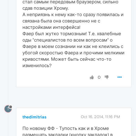
стал самым передовым браузером, сильно
сдав позиции Хрому.
А неприязнь к нему как-то сразу появилась и
связана была она совершенно не с
настройками интерфейса!
Фаер был жутко тормозным! Т.е. хвалебные
оды "специалистов по всем вопросам" о
Фаере в моем сознании ни как не клеились с
убогой скоростью Фаера и прочими мелкими
кривостями. Может быть сейчас что-то
изменилось?
0
T
thedimitrias
Oct 16, 2014, 11:16 PM
По новому ФФ - Тупость как и в Хроме
размещать закладки (кнопку закладок) в