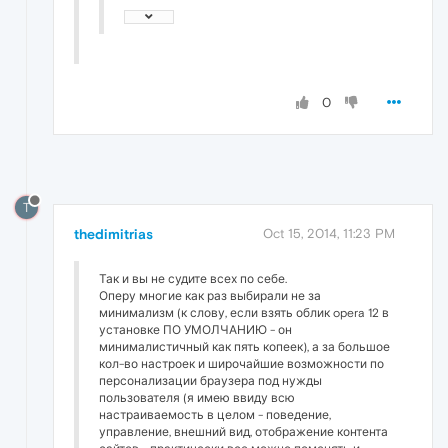
0
T
thedimitrias
Oct 15, 2014, 11:23 PM
Так и вы не судите всех по себе.
Оперу многие как раз выбирали не за
минимализм (к слову, если взять облик opera 12 в
установке ПО УМОЛЧАНИЮ - он
минималистичный как пять копеек), а за большое
кол-во настроек и широчайшие возможности по
персонализации браузера под нужды
пользователя (я имею ввиду всю
настраиваемость в целом - поведение,
управление, внешний вид, отображение контента