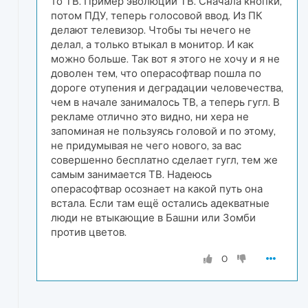
то ТВ. Пример эволюции ТВ. Сначала кнопки,
потом ПДУ, теперь голосовой ввод. Из ПК
делают телевизор. Чтобы ты нечего не
делал, а только втыкал в монитор. И как
можно больше. Так вот я этого не хочу и я не
доволен тем, что операсофтвар пошла по
дороге отупения и деградации человечества,
чем в начале занималось ТВ, а теперь гугл. В
рекламе отлично это видно, ни хера не
запоминая не пользуясь головой и по этому,
не придумывая не чего нового, за вас
совершенно бесплатно сделает гугл, тем же
самым занимается ТВ. Надеюсь
операсофтвар осознает на какой путь она
встала. Если там ещё остались адекватные
люди не втыкающие в Башни или Зомби
против цветов.
0