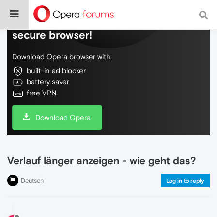
Do more on the web, with a fast and
secure browser!
Download Opera browser with:
built-in ad blocker
battery saver
free VPN
Download Opera
Verlauf länger anzeigen - wie geht das?
Deutsch
Log in to reply