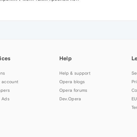
ices
Help
L
ns
Help & support
Se
 account
Opera blogs
Pr
apers
Opera forums
Co
 Ads
Dev.Opera
EU
Te