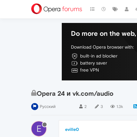
Do more on the web, 
Download Opera browser with:
built-in ad blocker
battery saver
free VPN
Opera 24 и vk.com/audio
Русский
2
3
1.3k
E
eville0