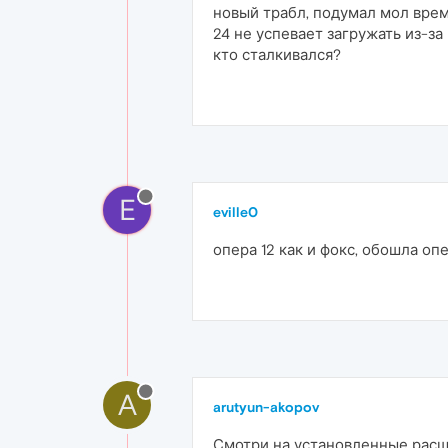
новый трабл, подумал мол време
24 не успевает загружать из-за 
кто сталкивался?
E
eville0
опера 12 как и фокс, обошла опе
A
arutyun-akopov
Смотри на установленные расши