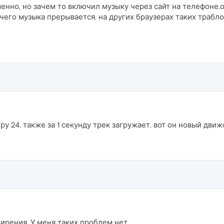
нно, но зачем то включил музыку через сайт на телефоне.он 
чего музыка прерывается. на других браузерах таких траблов 
ру 24. также за 1 секунду трек загружает. вот он новый движ
рения. У меня таких проблем нет.