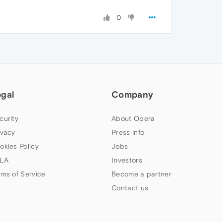
0
egal
Company
curity
About Opera
ivacy
Press info
okies Policy
Jobs
LA
Investors
rms of Service
Become a partner
Contact us