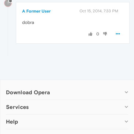
?
A Former User
Oct 15, 2014, 7:33 PM
dobra
0
Download Opera
Computer browsers
Services
Opera for Windows
Help
Add-ons
Opera for Mac
Opera account
Opera for Linux