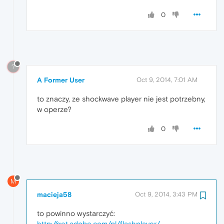
0
?
A Former User
Oct 9, 2014, 7:01 AM
to znaczy, ze shockwave player nie jest potrzebny,
w operze?
0
M
macieja58
Oct 9, 2014, 3:43 PM
to powinno wystarczyć:
http://get.adobe.com/pl/flashplayer/