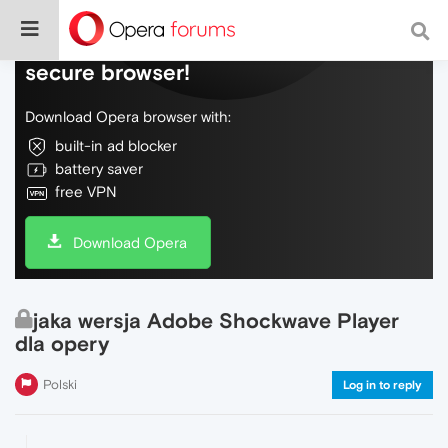
Do more on the web, with a fast and
secure browser!
Download Opera browser with:
built-in ad blocker
battery saver
free VPN
Download Opera
jaka wersja Adobe Shockwave Player
dla opery
Polski
Log in to reply