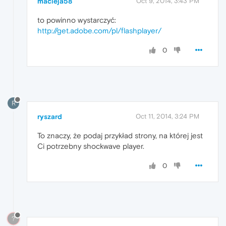
macieja58
Oct 9, 2014, 3:43 PM
to powinno wystarczyć:
http://get.adobe.com/pl/flashplayer/
0
R
ryszard
Oct 11, 2014, 3:24 PM
To znaczy, że podaj przykład strony, na której jest
Ci potrzebny shockwave player.
0
?