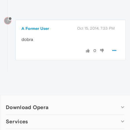
?
A Former User
Oct 15, 2014, 7:33 PM
dobra
0
Download Opera
Computer browsers
Services
Opera for Windows