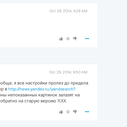
Oct 29, 2014, 4:29 AM
0
Oct 29, 2014, 9:50 AM
Вообще, я все настройки пролез до предела
ер в
http://news.yandex.ru/yandsearch?
ны непоказанных картинок залазят на
обратно на старую версию 11.XX.
0