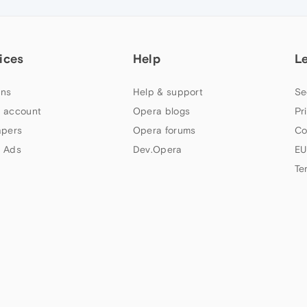
ices
Help
L
ns
Help & support
Se
 account
Opera blogs
Pr
apers
Opera forums
Co
 Ads
Dev.Opera
EU
Te