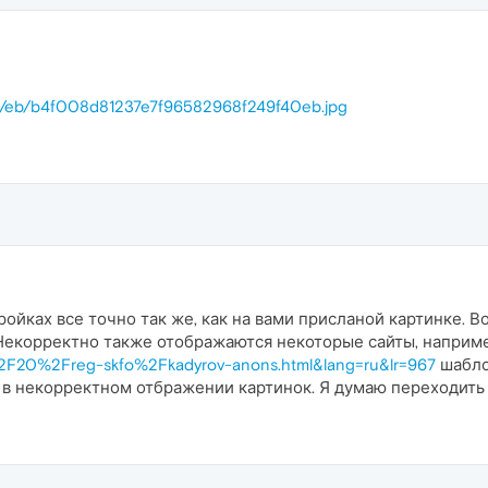
1029/eb/b4f008d81237e7f96582968f249f40eb.jpg
тройках все точно так же, как на вами присланой картинке. 
. Некорректно также отображаются некоторые сайты, наприм
2F20%2Freg-skfo%2Fkadyrov-anons.html&lang=ru&lr=967
шабло
а в некорректном отбражении картинок. Я думаю переходить 