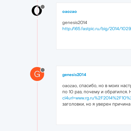
oaozao
genesis2014
http://i65.fastpic.ru/big/2014/
G
genesis2014
oaozao, спасибо, но в моих нас
по 10 раз, почему и обратился
cl4url=www.rg.ru%2F2014%2F10%
заголовки, но я уверен причин