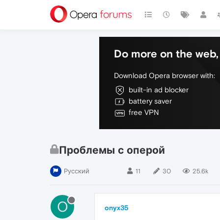
Do more on the web, 
Download Opera browser with:
built-in ad blocker
battery saver
free VPN
Проблемы с оперой
Русский
11
30
25.6k
O
onyx35