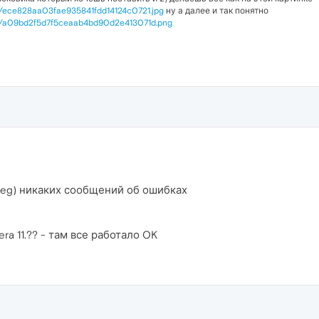
/21/ece828aa03fae935841fdd14124c0721.jpg
ну а далее и так понятно
1/1d/a09bd2f5d7f5ceaab4bd90d2e413071d.png
 jpeg) никаких сообщений об ошибках
a 11.?? - там все работало OK