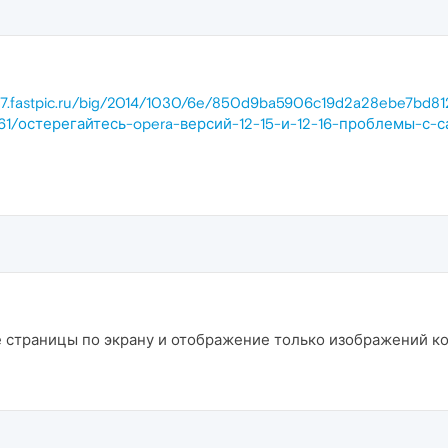
/i67.fastpic.ru/big/2014/1030/6e/850d9ba5906c19d2a28ebe7bd81
/1361/остерегайтесь-opera-версий-12-15-и-12-16-проблемы-с-
страницы по экрану и отображение только изображений ко