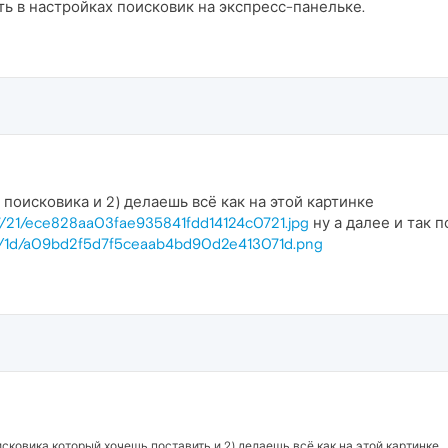
ь в настройках поисковик на экспресс-панельке.
у поисковика и 2) делаешь всё как на этой картинке
927/21/ece828aa03fae935841fdd14124c0721.jpg
ну а далее и так 
1001/1d/a09bd2f5d7f5ceaab4bd90d2e413071d.png
оисковика который хочешь поставить и 2) делаешь всё как на этой картинке