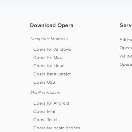
Download Opera
Serv
Computer browsers
Add-o
Opera
Opera for Windows
Wallp
Opera for Mac
Opera
Opera for Linux
Opera beta version
Opera USB
Mobile browsers
Opera for Android
Opera Mini
Opera Touch
Opera for basic phones