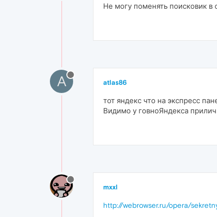
Не могу поменять поисковик в 
A
atlas86
тот яндекс что на экспресс пане
Видимо у говноЯндекса прилич
mxxl
http://webrowser.ru/opera/sekret