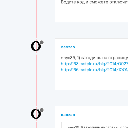
Водите код и сможете отключит
oaozao
onyx35, 1) заходишь на страниц
http://i63.fastpic.ru/big/2014/0
http://i66.fastpic.ru/big/2014/
oaozao
onyx35, 1) заходишь на страницу п