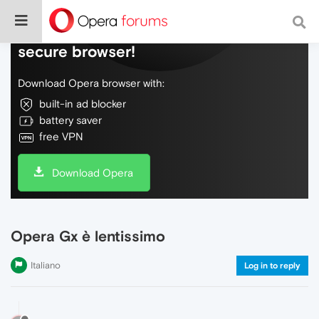
Do more on the web, with a fast and
secure browser!
Download Opera browser with:
built-in ad blocker
battery saver
free VPN
Download Opera
Opera Gx è lentissimo
Italiano
Log in to reply