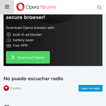
Do more on the web, with a fast and
secure browser!
Download Opera browser with:
built-in ad blocker
battery saver
free VPN
Download Opera
No puedo escuchar radio
Español
Log in to reply