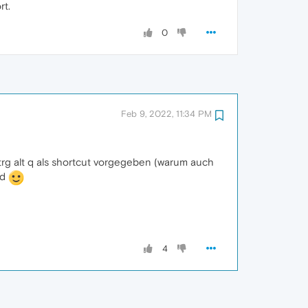
rt.
0
Feb 9, 2022, 11:34 PM
strg alt q als shortcut vorgegeben (warum auch
nd
4