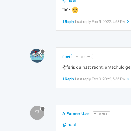
@meef
tack
1 Reply
Last reply
Feb 9, 2022, 4:53 PM
meef
@Guest
@feris du hast recht. entschuldige
1 Reply
Last reply
Feb 9, 2022, 5:35 PM
?
A Former User
@meef
@meef