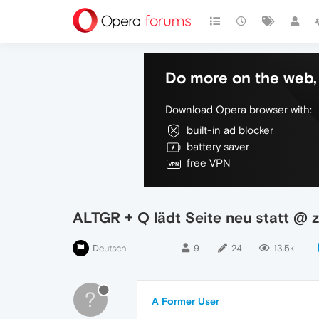
Do more on the web, 
Download Opera browser with:
built-in ad blocker
battery saver
free VPN
ALTGR + Q lädt Seite neu statt @ 
Deutsch
9
24
13.5k
?
A Former User