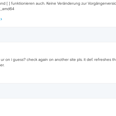
nd [ ] funktionieren auch. Keine Veränderung zur Vorgängerversion
27_amd64
ur on i guess? check again on another site pls. it def. refreshes 
er.