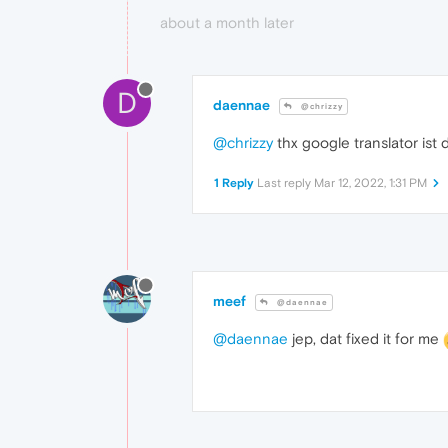
about a month later
D
daennae
@chrizzy
@chrizzy
thx google translator ist
1 Reply
Last reply
Mar 12, 2022, 1:31 PM
meef
@daennae
@daennae
jep, dat fixed it for me