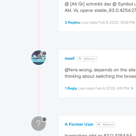
@ [Alt Gr] schreibt das @ Symbol u
Akt. Vs. opera-stable_83.0.4254.
2 Replies
Last reply
Feb 9, 2022, 12:59 PM
meef
@Guest
@feris wrong, depends on the site 
thinking about switching the brows
1 Reply
Last reply
Feb 9, 2022, 4:51 PM
?
A Former User
@Guest
Inzwischen gibt es 83.0.4254.54