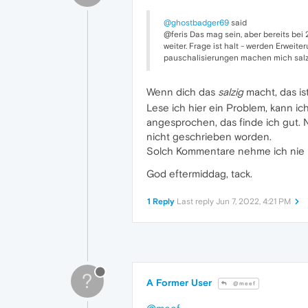
@ghostbadger69
said
@feris Das mag sein, aber bereits bei 2 
weiter. Frage ist halt - werden Erweiter
pauschalisierungen machen mich salzi
Wenn dich das
salzig
macht, das is
Lese ich hier ein Problem, kann ic
angesprochen, das finde ich gut. Nu
nicht geschrieben worden.
Solch Kommentare nehme ich nie 
God eftermiddag, tack.
1 Reply
Last reply
Jun 7, 2022, 4:21 PM
?
A Former User
@meef