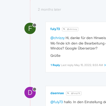
2 months later
F
fuly73
@chrizzy
@chrizzy
Hi, danke für den Hinweis
Wo finde ich den die Bearbeitung 
Windos? Google Übersetzer?
Grüße
1 Reply
Last reply
May 15, 2022, 9:33 AM
D
daennae
@fuly73
@fuly73
hallo. In den Einstellung 