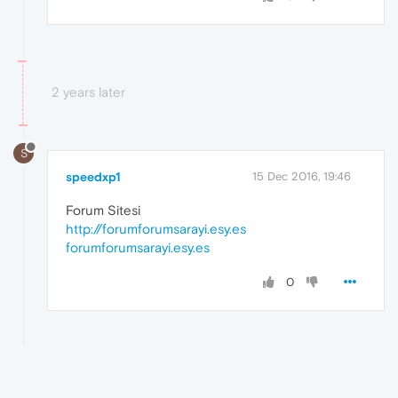
2 years later
S
speedxp1
15 Dec 2016, 19:46
Forum Sitesi
http://forumforumsarayi.esy.es
forumforumsarayi.esy.es
0