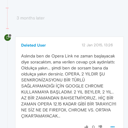
3 months later
D
Deleted User
12 Jan 2015, 13:26
Aslında ben de Opera Link ne zaman başlayacak
diye soracaktım, ama verilen cevap çok aydınlattı:
Oldukça yakın... şimdi ben de sorsam bana da
oldukça yakın dersiniz. OPERA, 2 YILDIR ŞU
SENKRONİZASYONU BİR TÜRLÜ
SAĞLAYAMADIĞI İÇİN GOOGLE CHROME
KULLANMAYA BAŞLADIM. 2 YIL BEYLER, 2 YIL..
AZ BİR ZAMANDAN BAHSETMİYORUZ.. HİÇ BİR
ZAMAN OPERA 12.15 KADAR GİBİ BİR TARAYICIYI
NE SİZ NE DE FIREFOX, CHROME VS. ORTAYA
ÇIKARTAMAYACAK...
0