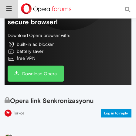
Do more on the web, with a fast and
secure browser!
Download Opera browser with:
built-in ad blocker
battery saver
free VPN
Download Opera
Opera link Senkronizasyonu
Türkçe
Log in to reply