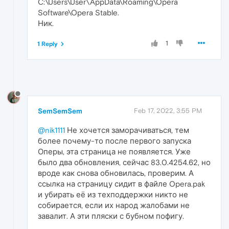
C:\Users\User\AppData\Roaming\Opera
Software\Opera Stable.
Ник.
1
1 Reply
SemSemSem
Feb 17, 2022, 3:55 PM
@nik1111
Не хочется заморачиваться, тем
более почему-то после первого запуска
Оперы, эта страница не появляется. Уже
было два обновления, сейчас 83.0.4254.62, но
вроде как снова обновилась, проверим. А
ссылка на страницу сидит в файле Opera.pak
и убирать её из техподдержки никто не
собирается, если их народ жалобами не
завалит. А эти пляски с бубном пофигу.