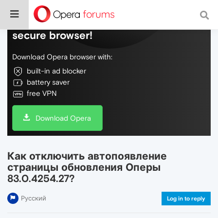
Do more on the web, with a fast and
secure browser!
Download Opera browser with:
built-in ad blocker
battery saver
free VPN
Download Opera
Как отключить автопоявление
страницы обновления Оперы
83.0.4254.27?
Русский
Log in to reply