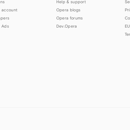
ns
Help & support
Se
 account
Opera blogs
Pr
apers
Opera forums
Co
 Ads
Dev.Opera
EU
Te