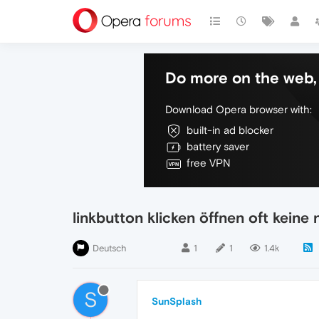
Do more on the web, 
Download Opera browser with:
built-in ad blocker
battery saver
free VPN
linkbutton klicken öffnen oft keine
Deutsch
1
1
1.4k
S
SunSplash