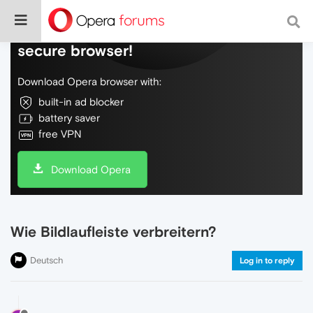
Do more on the web, with a fast and
secure browser!
Download Opera browser with:
built-in ad blocker
battery saver
free VPN
Download Opera
Wie Bildlaufleiste verbreitern?
Deutsch
Log in to reply