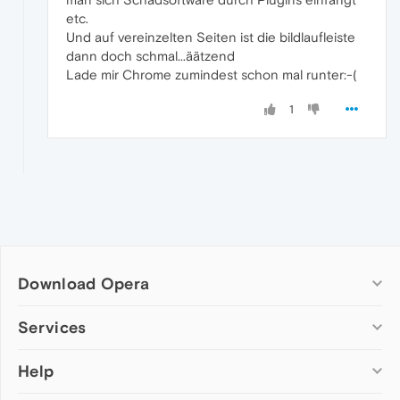
etc.
Und auf vereinzelten Seiten ist die bildlaufleiste
dann doch schmal...äätzend
Lade mir Chrome zumindest schon mal runter:-(
1
Download Opera
Computer browsers
Services
Opera for Windows
Help
Add-ons
Opera for Mac
Opera account
Opera for Linux