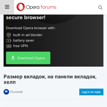
Do more on the web, with a fast and
secure browser!
Download Opera browser with:
built-in ad blocker
battery saver
free VPN
Download Opera
Размер вкладок, на панели вкладок,
хелп
Русский
Log in to reply