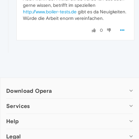
gerne wissen, betrifft im speziellen
http://www.boiler-tests.de
gibt es da Neuigkeiten.
Würde die Arbeit enorm vereinfachen.
0
Download Opera
Computer browsers
Services
Opera for Windows
Help
Add-ons
Opera for Mac
Opera account
Opera for Linux
Legal
Wallpapers
Help & support
Opera beta version