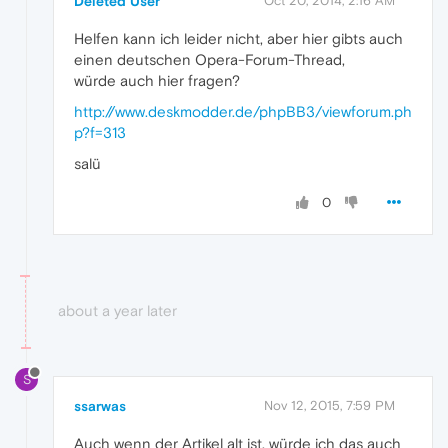
Deleted User
Oct 20, 2014, 2:16 AM
Helfen kann ich leider nicht, aber hier gibts auch
einen deutschen Opera-Forum-Thread,
würde auch hier fragen?
http://www.deskmodder.de/phpBB3/viewforum.ph
p?f=313
salü
0
about a year later
S
ssarwas
Nov 12, 2015, 7:59 PM
Auch wenn der Artikel alt ist, würde ich das auch