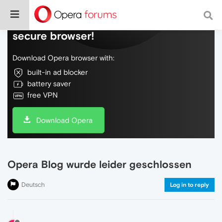
Do more on the web, with a fast and
secure browser!
Download Opera browser with:
built-in ad blocker
battery saver
free VPN
Download Opera
Opera Blog wurde leider geschlossen
Deutsch
Log in to reply