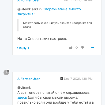
A Former User
Dec 7, 2021, 8:14 AM
@vitemk said in
Сворачивание вместо
закрытия.
:
Может есть какая-нибудь скрытая настройка для
этого.
Нет в Опере таких настроек.
0
1 Reply
?
A Former User
Dec 7, 2021, 1:38 PM
@vitemk
А вот теперь почитай о чём спрашиваешь
здесь
(хотя бы свои мысли выражал
правильно если они вообще у тебя есть) и в