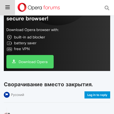
Do more on the web, with a fast and
secure browser!
Download Opera browser with:
built-in ad blocker
battery saver
free VPN
Download Opera
Сворачивание вместо закрытия.
Русский
Log in to reply