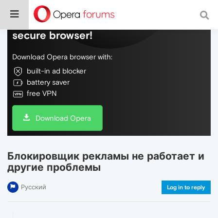
Do more on the web, with a fast and
secure browser!
Download Opera browser with:
built-in ad blocker
battery saver
free VPN
Download Opera
Блокировщик рекламы не работает и
другие проблемы
Русский
Log in to reply