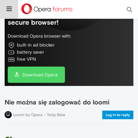
Do more on the web, with a fast and
secure browser!
Download Opera browser with:
built-in ad blocker
battery saver
free VPN
Download Opera
Nie można się zalogować do loomi
Loomi by Opera - Testy Beta
Log in to reply