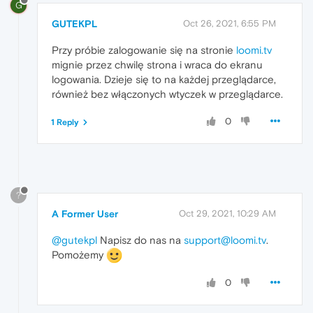
G
GUTEKPL
Oct 26, 2021, 6:55 PM
Przy próbie zalogowanie się na stronie
loomi.tv
mignie przez chwilę strona i wraca do ekranu
logowania. Dzieje się to na każdej przeglądarce,
również bez włączonych wtyczek w przeglądarce.
0
1 Reply
?
A Former User
Oct 29, 2021, 10:29 AM
@gutekpl
Napisz do nas na
support@loomi.tv
.
Pomożemy
0