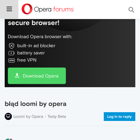
Do more on the web, with a fast and
secure browser!
Download Opera browser with:
built-in ad blocker
battery saver
free VPN
Download Opera
błąd loomi by opera
Loomi by Opera - Testy Beta
Log in to reply