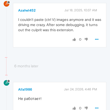
A
Azahel452
Jul 18, 2025, 10:37 AM
I couldn't paste (ctrl V) images anymore and it was
driving me crazy. After some debugging, it turns
out the culprit was this extension.
0
6 months later
A
Alla1986
Jan 24, 2026, 4:46 PM
Не работает!
0