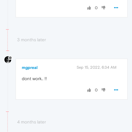
0
3 months later
mgpreal
Sep 15, 2022, 6:34 AM
dont work.. !!
0
4 months later