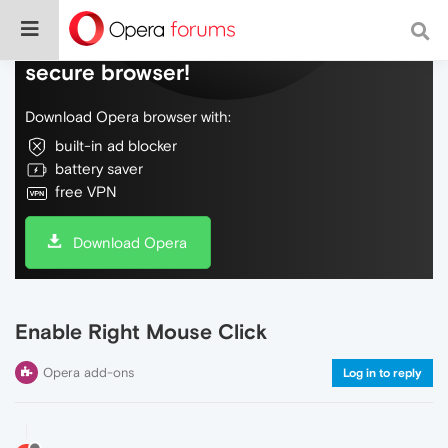
Do more on the web, with a fast and
secure browser!
Download Opera browser with:
built-in ad blocker
battery saver
free VPN
Download Opera
Enable Right Mouse Click
Opera add-ons
Log in to reply