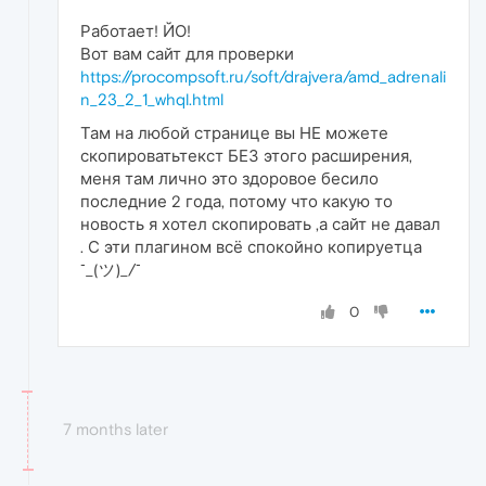
Работает! ЙО!
Вот вам сайт для проверки
https://procompsoft.ru/soft/drajvera/amd_adrenali
n_23_2_1_whql.html
Там на любой странице вы НЕ можете
скопироватьтекст БЕЗ этого расширения,
меня там лично это здоровое бесило
последние 2 года, потому что какую то
новость я хотел скопировать ,а сайт не давал
. С эти плагином всё спокойно копируетца
¯_(ツ)_/¯
0
7 months later