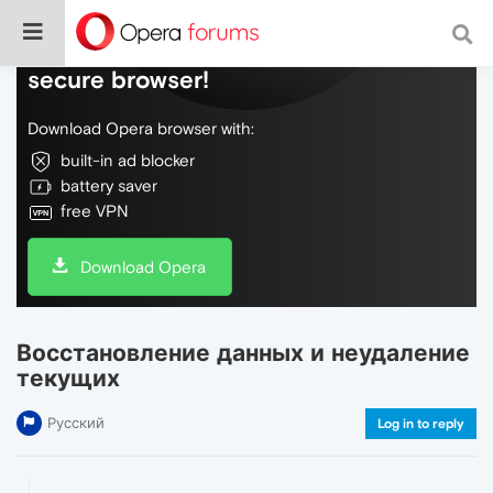
Do more on the web, with a fast and
secure browser!
Download Opera browser with:
built-in ad blocker
battery saver
free VPN
Download Opera
Восстановление данных и неудаление
текущих
Русский
Log in to reply