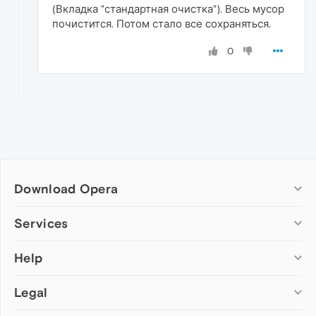
(Вкладка "стандартная очистка"). Весь мусор
почистится. Потом стало все сохраняться.
0
Download Opera
Computer browsers
Services
Opera for Windows
Help
Add-ons
Opera for Mac
Opera account
Opera for Linux
Legal
Wallpapers
Help & support
Opera beta version
Opera Ads
Opera blogs
Opera USB