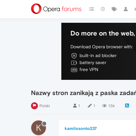
Do more on the web, 
Download Opera browser with:
built-in ad blocker
battery saver
free VPN
Nazwy stron zanikają z paska zada
Polski
1
1
1.5k
K
kamilosonto237