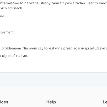
nternetowe to nazwa tej strony zanika z paska zadań. Jest to bardz
tkich stronach.
ać:
roblemem:
m problemem? Nie wiem czy to jest wina przeglądarki/sprzętu/zaw
 się znać na tym.
ices
Help
L