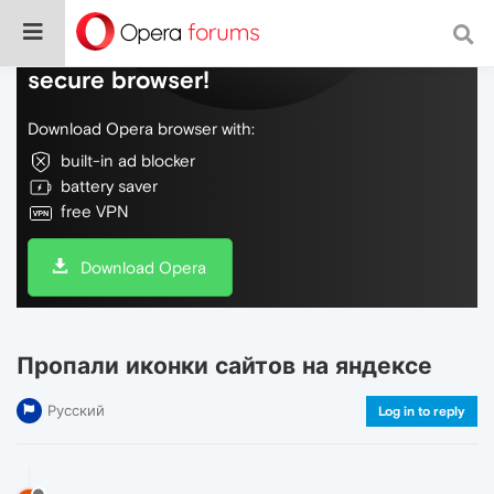
Do more on the web, with a fast and
secure browser!
Download Opera browser with:
built-in ad blocker
battery saver
free VPN
Download Opera
Пропали иконки сайтов на яндексе
Русский
Log in to reply