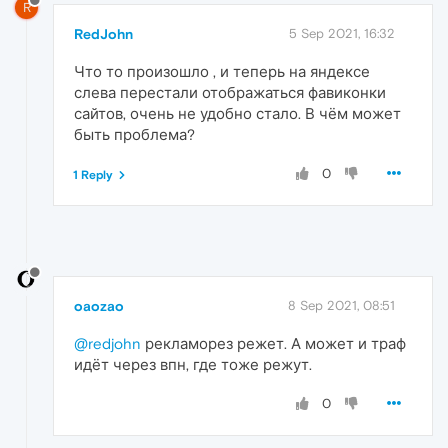
R
RedJohn
5 Sep 2021, 16:32
Что то произошло , и теперь на яндексе
слева перестали отображаться фавиконки
сайтов, очень не удобно стало. В чём может
быть проблема?
0
1 Reply
oaozao
8 Sep 2021, 08:51
@redjohn
рекламорез режет. А может и траф
идёт через впн, где тоже режут.
0