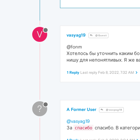
V
vasyag19
@Guest
@fonm
Хотелось бы уточнить каким бок
нишу для непонятливых. Я же в
1 Reply
Last reply
Feb 8, 2022, 7:32 AM
?
A Former User
@vasyag19
@vasyag19
За
спасибо. В категор
спасибо