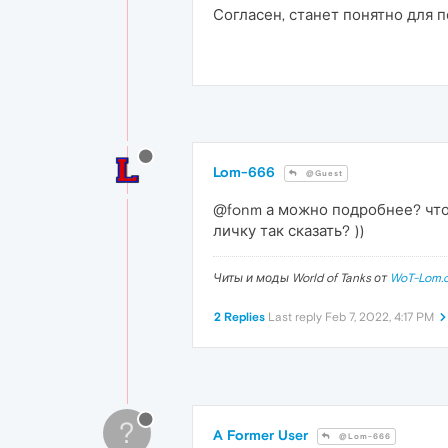
Согласен, станет понятно для по
Lom-666
@Guest
@fonm а можно подробнее? что 
личку так сказать? ))
Читы и моды World of Tanks от
WoT-Lom.
2 Replies
Last reply
Feb 7, 2022, 4:17 PM
?
A Former User
@Lom-666