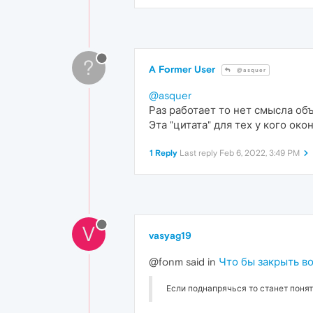
?
A Former User
@asquer
@asquer
Раз работает то нет смысла объ
Эта "цитата" для тех у кого ок
1 Reply
Last reply
Feb 6, 2022, 3:49 PM
V
vasyag19
@fonm said in
Что бы закрыть во
Если поднапрячься то станет понят