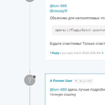
@lom-666
@vasyag19
Объясняю для непонятливых чт
opera:
//
flags/
#post-quantu
Будьте счастливы! Только счаст
1 Reply
Last reply
Feb 8, 2022, 6:55 AM
?
A Former User
@Lom-666
@lom-666
здесь лучше подробны
точную ссылку