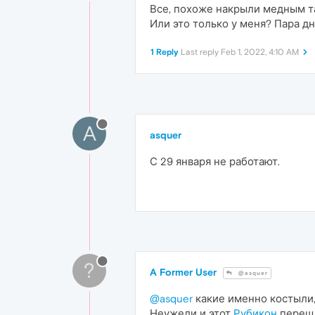
Все, похоже накрыли медным та
Или это только у меня? Пара д
1 Reply
Last reply
Feb 1, 2022, 4:10 AM
A
asquer
С 29 января не работают.
?
A Former User
@asquer
@asquer
какие именно костыли,
Неужели и этот
Рубикон
перешл