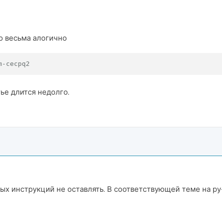
о весьма алогично
m-cecpq2
ье длится недолго.
х инструкций не оставлять. В соответствующей теме на ру-