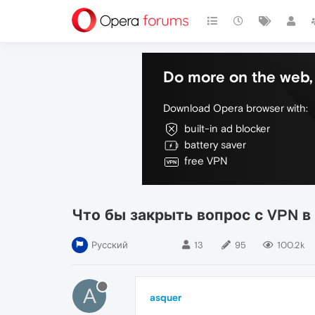
Do more on the web, 
Download Opera browser with:
built-in ad blocker
battery saver
free VPN
Что бы закрыть вопрос с VPN в
Русский
13
95
100.2k
A
asquer