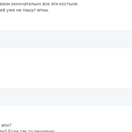
зом окончательно все эти костыли.
ней уже не пашут впны.
 впн?
и? Если так то печально.