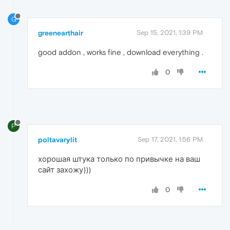
G
greenearthair
Sep 15, 2021, 1:39 PM
good addon , works fine , download everything .
0
P
poltavarylit
Sep 17, 2021, 1:56 PM
хорошая штука только по привычке на ваш
сайт захожу)))
0