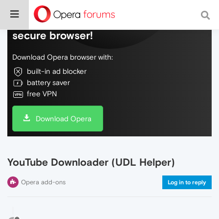
Do more on the web, with a fast and
secure browser!
Download Opera browser with:
built-in ad blocker
battery saver
free VPN
Download Opera
YouTube Downloader (UDL Helper)
Opera add-ons
Log in to reply