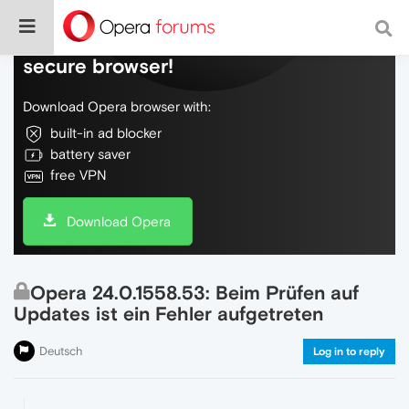
Do more on the web, with a fast and
secure browser!
Download Opera browser with:
built-in ad blocker
battery saver
free VPN
Download Opera
Opera 24.0.1558.53: Beim Prüfen auf
Updates ist ein Fehler aufgetreten
Deutsch
Log in to reply