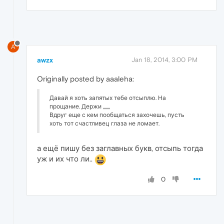
A
awzx
Jan 18, 2014, 3:00 PM
Originally posted by aaaleha:
Давай я хоть запятых тебе отсыплю. На
прощание. Держи ,,,,,,,
Вдруг еще с кем пообщаться захочешь, пусть
хоть тот счастливец глаза не ломает.
а ещё пишу без заглавных букв, отсыпь тогда
уж и их что ли..
0