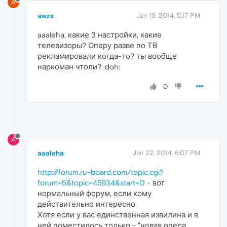
A
awzx
Jan 19, 2014, 5:17 PM
aaaleha, какие 3 настройки, какие
телевизоры? Оперу разве по ТВ
рекламировали когда-то? ты вообще
наркоман чтоли? :doh:
0
A
aaaleha
Jan 22, 2014, 6:07 PM
http://forum.ru-board.com/topic.cgi?
forum=5&topic=45934&start=0
- вот
нормальный форум, если кому
действительно интересно.
Хотя если у вас единственная извилина и в
ней поместилось только - "новая опера