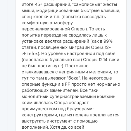
итоге 45+ расширений, "самописные" жесты
мыши, модифицированные быстрые клавиши,
спец кнопки и т.п. (попытка воссоздать
комфортную атмосферу
персонализированной Оперы). То есть
попытка переезда не сводилась лишь к
установке десятка расширений (как в 99%
статей, посвященных миграции Opera 12-
>Firefox). Но уровень настроенной под себя
(перепахано буквально все) Оперы 12.14 так и
не был достигнут :(. Постоянно
сталкиваешься с неприятными мелочами, тот
тут то там вылезают "бока". На некоторые
оперные функции в FF просто нет нормально
работающих заменителей. Все таки
монолитный супернастраиваемый комбайн
коим являлась Опера обладает
преимуществом над браузерами-
конструкторами, где из полена предлагается
выстругать инструмент с помощью
дополнений. Хотя да, со всей