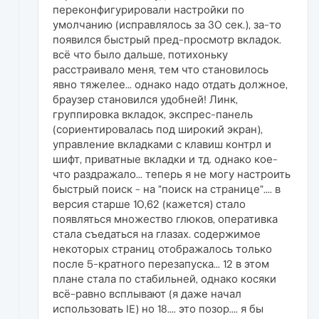
переконфигурировали настройки по
умолчанию (исправлялось за 30 сек.), за-то
появился быстрый пред-просмотр вкладок.
всё что было дальше, потихоньку
расстраивало меня, тем что становилось
явно тяжелее... однако надо отдать должное,
браузер становился удобней! Линк,
группировка вкладок, экспрес-панель
(сориентировалась под широкий экран),
управление вкладками с клавиш контрл и
шифт, приватные вкладки и тд. однако кое-
что раздражало... теперь я не могу настроить
быстрый поиск - на "поиск на странице".... в
версия старше 10,62 (кажется) стало
появляться множество глюков, оперативка
стала съедаться на глазах. содержимое
некоторых страниц отображалось только
после 5-кратного перезапуска... 12 в этом
плане стала по стабильней, однако косяки
всё-равно всплывают (я даже начал
использовать IE) но 18.... это позор.... я бы