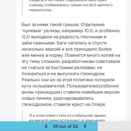
страниц отображалось только после 5-кратного
перезапуска...
Был за ними такой грешок. Отдельные
"нулевые" релизы, например 10.0, и особенно,
12.0 выходили на редкость глючными и
забагованными. Баги латались и спустя
несколько версий и все приходило более
или менее в норму. Помнится много копий на
эту тему сломали, разработчикам советовали
не гнаться за быстрыми релизами, не
позориться и не выпускать глюкодром.
Реально они из-за этой политики потеряли
кучу пользователей. Пользователи(особенно
вновь пришедшие) ставили новейшие версии
новых линеек, разочаровывались
глюкодромом, ставили крест на Опере.
12 в этом плане стала по стабильней, однако
косяки всё-равно всплывают (я даже начал
использовать IE) но 18.... это позор....
39 out of 52