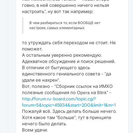
говно, в ней совершенно ничего нельзя
настроить", ну вот так например:
В чем разбираться то, если ВООБЩЕ нет
настроек, самых элементарных
то утруждать себя переходом не стоит. Не
поможет.
А остальным уверенно рекомендую.
Адекватное обсуждение и поиск решений.
В отличии от бытующего здесь
единственного гениального совета - "да
удали ее нахрен".
Вот, полезно - "Сборник ссылок на ИМХО
полезные сообщения по Opera на Blink" -
http://forum.ru-board.com/topic.cgi?
forum=5&topic=45934&start=200&limit=1&m=1
Пожалуй всё. Здесь делать больше нечего.
Хотя какое там "больше", тут в принципе
нечего было делать.
Всем удачи.