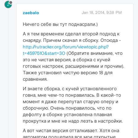
Z
zaebalo
Jan 18, 2014, 9:38 PM
Ничего себе вы тут поднасрали.)
А я тем временем сделал второй подход к
снаряду. Причем скачал я сборку. Отсюда -
http://rutracker.org/forum/viewtopic.php?
t=4597510&start=30
(Обратите внимание, что
это не чистая версия, а сборка с кучей
готовых настроек, расширениями и прочим).
Также установил чистую версию 18 для
сравнения.
И знаете сборка, с кучей установленного
говна, мне чем-то понравилась. В какой-то
момент я даже перепутал старую оперу и
сборочную. Очень понравилось, что по
дефолту в сборке установлена плавная
прокрутка и мне не надо лезть в настройки.
А вот чистая версия отталкивает. Хотя она
автоматом подцепила все мои открытые