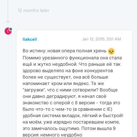
12 months later
L
liakceii
Jan 12, 2015, 3:51 AM
Во истину: новая опера полная хрень
Помимо урезанного функционала она стала
ещё и жутко неудобной. Что раньше её так
здорово выделяло на фоне конкурентов
более не существует, она всё больше
напоминает хром или яндекс. Те же
"загрузки", что с ними сотворили? Вообще
они давно деградируют, я начал своё
знакомство с оперой с 8 версии - тогда это
было что-то с чем-то (в сравнении с IE)
удобная система вкладок, лёгкий и быстрой!
на моём, уже изрядно постаревшем компе,
это замечалось ощутимо. Потом вышла 9
версия: немного неудобно