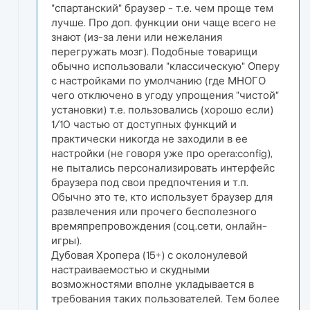
"спартанский" браузер - т.е. чем проще тем
лучше. Про доп. функции они чаще всего не
знают (из-за лени или нежелания
перегружать мозг). Подобные товарищи
обычно использовали "классическую" Оперу
с настройками по умолчанию (где МНОГО
чего отключено в угоду упрощения "чистой"
установки) т.е. пользовались (хорошо если)
1/10 частью от доступных функций и
практически никогда не заходили в ее
настройки (не говоря уже про opera:config),
не пытались персонализировать интерфейс
браузера под свои предпочтения и т.п.
Обычно это те, кто использует браузер для
развлечения или прочего бесполезного
времяпрепровождения (соц.сети, онлайн-
игры).
Дубовая Хропера (15+) с околонулевой
настраиваемостью и скудными
возможностями вполне укладывается в
требования таких пользователей. Тем более