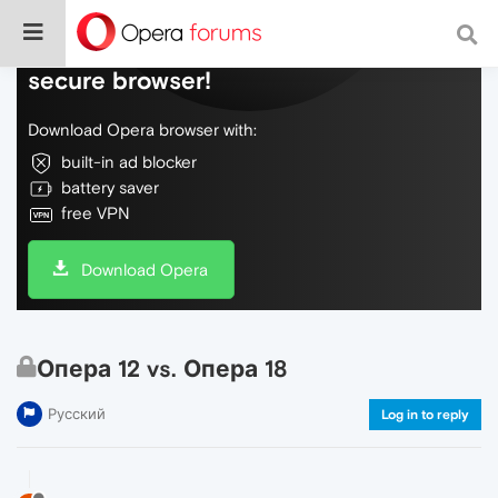
Do more on the web, with a fast and
secure browser!
Download Opera browser with:
built-in ad blocker
battery saver
free VPN
Download Opera
Опера 12 vs. Опера 18
Русский
Log in to reply