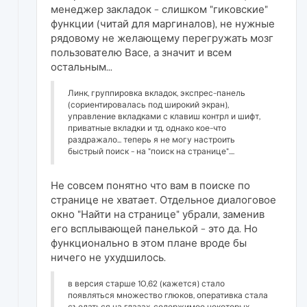
менеджер закладок - слишком "гиковские"
функции (читай для маргиналов), не нужные
рядовому не желающему перегружать мозг
пользователю Васе, а значит и всем
остальным...
Линк, группировка вкладок, экспрес-панель
(сориентировалась под широкий экран),
управление вкладками с клавиш контрл и шифт,
приватные вкладки и тд. однако кое-что
раздражало... теперь я не могу настроить
быстрый поиск - на "поиск на странице"....
Не совсем понятно что вам в поиске по
странице не хватает. Отдельное диалоговое
окно "Найти на странице" убрали, заменив
его всплывающей панелькой - это да. Но
функционально в этом плане вроде бы
ничего не ухудшилось.
в версия старше 10,62 (кажется) стало
появляться множество глюков, оперативка стала
съедаться на глазах. содержимое некоторых