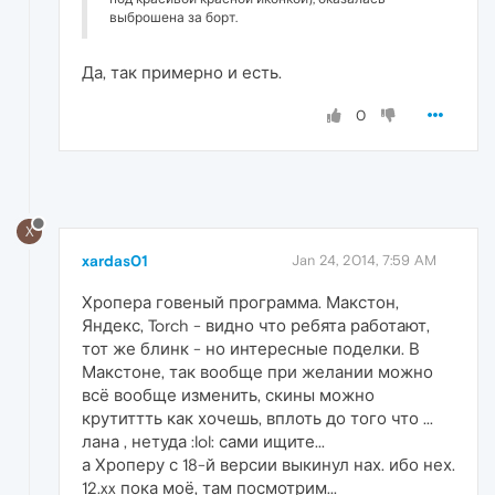
выброшена за борт.
Да, так примерно и есть.
0
X
xardas01
Jan 24, 2014, 7:59 AM
Хропера говеный программа. Макстон,
Яндекс, Torch - видно что ребята работают,
тот же блинк - но интересные поделки. В
Макстоне, так вообще при желании можно
всё вообще изменить, скины можно
крутиттть как хочешь, вплоть до того что ...
лана , нетуда :lol: сами ищите...
а Хроперу с 18-й версии выкинул нах. ибо нех.
12.xx пока моё, там посмотрим...