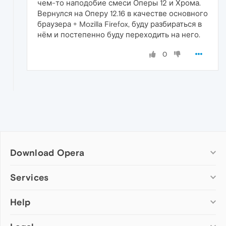
чем-то наподобие смеси Оперы 12 и Хрома.
Вернулся на Оперу 12.16 в качестве основного
браузера + Mozilla Firefox, буду разбираться в
нём и постепенно буду переходить на него.
0
Download Opera
Computer browsers
Services
Opera for Windows
Help
Add-ons
Opera for Mac
Opera account
Opera for Linux
Wallpapers
Help & support