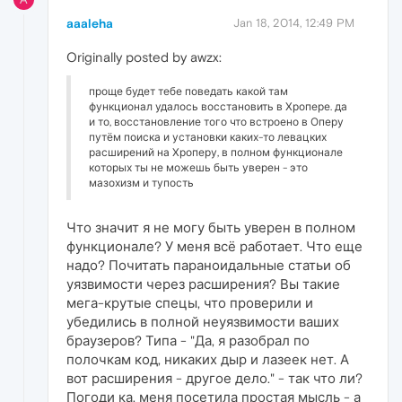
aaaleha
Jan 18, 2014, 12:49 PM
Originally posted by awzx:
проще будет тебе поведать какой там
функционал удалось восстановить в Хропере. да
и то, восстановление того что встроено в Оперу
путём поиска и установки каких-то левацких
расширений на Хроперу, в полном функционале
которых ты не можешь быть уверен - это
мазохизм и тупость
Что значит я не могу быть уверен в полном
функционале? У меня всё работает. Что еще
надо? Почитать параноидальные статьи об
уязвимости через расширения? Вы такие
мега-крутые спецы, что проверили и
убедились в полной неуязвимости ваших
браузеров? Типа - "Да, я разобрал по
полочкам код, никаких дыр и лазеек нет. А
вот расширения - другое дело." - так что ли?
Погоди ка, меня посетила простая мысль - а