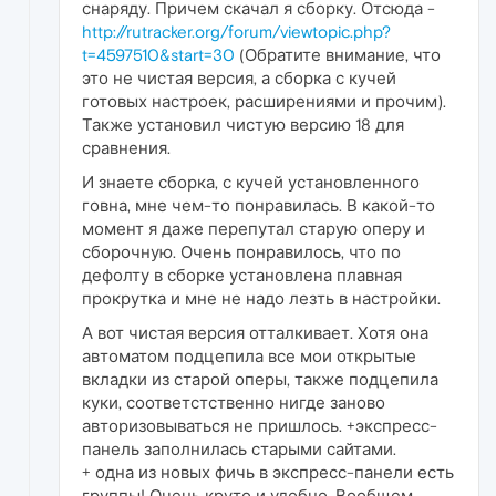
снаряду. Причем скачал я сборку. Отсюда -
http://rutracker.org/forum/viewtopic.php?
t=4597510&start=30
(Обратите внимание, что
это не чистая версия, а сборка с кучей
готовых настроек, расширениями и прочим).
Также установил чистую версию 18 для
сравнения.
И знаете сборка, с кучей установленного
говна, мне чем-то понравилась. В какой-то
момент я даже перепутал старую оперу и
сборочную. Очень понравилось, что по
дефолту в сборке установлена плавная
прокрутка и мне не надо лезть в настройки.
А вот чистая версия отталкивает. Хотя она
автоматом подцепила все мои открытые
вкладки из старой оперы, также подцепила
куки, соответстственно нигде заново
авторизовываться не пришлось. +экспресс-
панель заполнилась старыми сайтами.
+ одна из новых фичь в экспресс-панели есть
группы! Очень круто и удобно. Вообщем