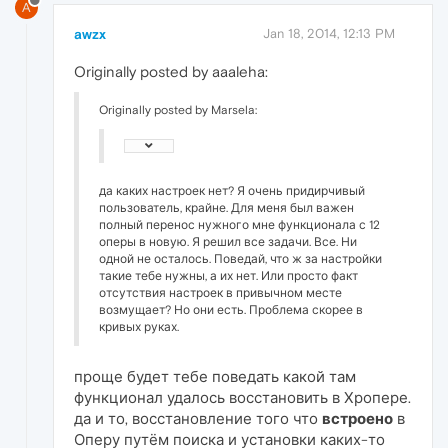
A
awzx
Jan 18, 2014, 12:13 PM
Originally posted by aaaleha:
Originally posted by Marsela:
да каких настроек нет? Я очень придирчивый
пользователь, крайне. Для меня был важен
полный перенос нужного мне функционала с 12
оперы в новую. Я решил все задачи. Все. Ни
одной не осталось. Поведай, что ж за настройки
такие тебе нужны, а их нет. Или просто факт
отсутствия настроек в привычном месте
возмущает? Но они есть. Проблема скорее в
кривых руках.
проще будет тебе поведать какой там
функционал удалось восстановить в Хропере.
да и то, восстановление того что
встроено
в
Оперу путём поиска и установки каких-то