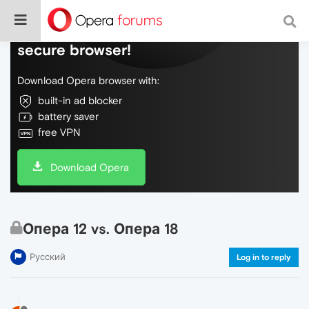
Do more on the web, with a fast and
secure browser!
Download Opera browser with:
built-in ad blocker
battery saver
free VPN
Download Opera
Опера 12 vs. Опера 18
Русский
Log in to reply