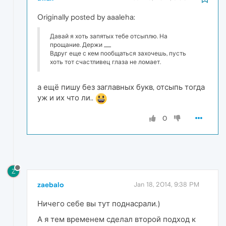
Originally posted by aaaleha:
Давай я хоть запятых тебе отсыплю. На
прощание. Держи ,,,,,,,
Вдруг еще с кем пообщаться захочешь, пусть
хоть тот счастливец глаза не ломает.
а ещё пишу без заглавных букв, отсыпь тогда
уж и их что ли..
0
Z
zaebalo
Jan 18, 2014, 9:38 PM
Ничего себе вы тут поднасрали.)
А я тем временем сделал второй подход к