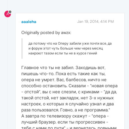
A
aaaleha
Jan 19, 2014, 4:14 PM
Originally posted by awzx:
да потому что на Оперу забили уже почти все, да
и форум этот чуть больше чем через месяц
накроют тазом если ты не в курсе гений
Главное что ты не забил. Заходишь вот,
пишешь что-то. Пока есть такие как ты,
опера не умрет. Вас, балбесов, ничто не
способно остановить. Сказали - "новая опера
- отстой", вы с нее слезли, с криками - "да да,
такой отстой, нет закладок, нет 3-х нужных
настроек, о которых я случайно узнал и два
раза пользовался. Говно, а не программа."
А завтра по телевизору скажут - "опера -
лучший браузер. если ты прогрессивен -
тебе с нами по пути" - и вернетесь, ровными