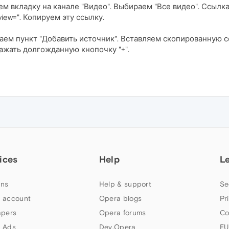
м вкладку на канале "Видео". Выбираем "Все видео". Ссылка
view=". Копируем эту ссылку.
аем пункт "Добавить источник". Вставляем скопированную 
ажать долгожданную кнопочку "+".
ices
Help
L
ns
Help & support
Se
 account
Opera blogs
Pr
apers
Opera forums
Co
 Ads
Dev.Opera
EU