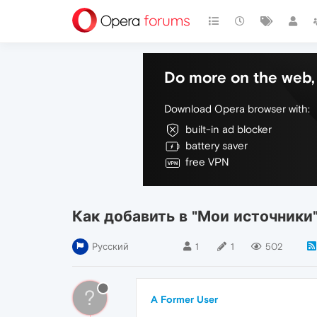
Do more on the web, 
Download Opera browser with:
built-in ad blocker
battery saver
free VPN
Как добавить в "Мои источники"
Русский
1
1
502
?
A Former User