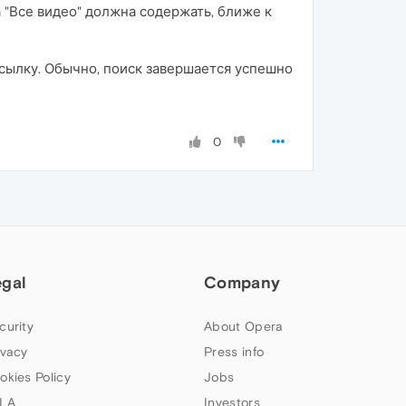
 "Все видео" должна содержать, ближе к
ссылку. Обычно, поиск завершается успешно
0
egal
Company
curity
About Opera
ivacy
Press info
okies Policy
Jobs
LA
Investors