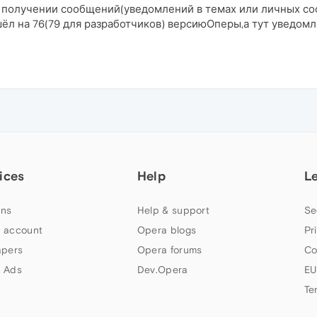
и получении сообщений(уведомлений в темах или личных соо
л на 76(79 для разработчиков) версиюОперы,а тут уведомлен
ices
Help
L
ns
Help & support
Se
 account
Opera blogs
Pr
apers
Opera forums
Co
 Ads
Dev.Opera
EU
Te