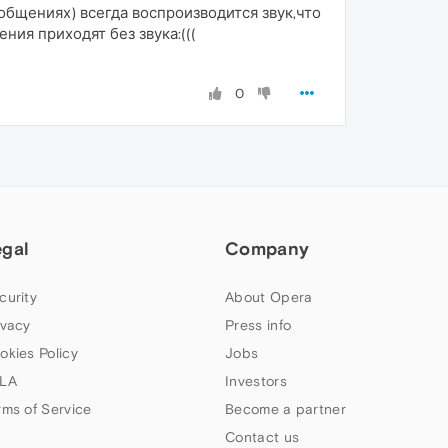
бщениях) всегда воспроизводится звук,что
ия приходят без звука:(((
0
egal
Company
curity
About Opera
ivacy
Press info
okies Policy
Jobs
LA
Investors
rms of Service
Become a partner
Contact us