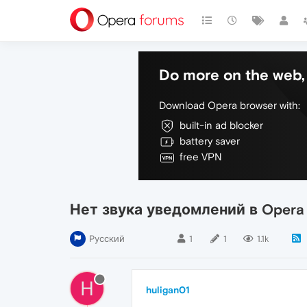
Do more on the web, 
Download Opera browser with:
built-in ad blocker
battery saver
free VPN
Нет звука уведомлений в Opera
Русский
1
1
1.1k
H
huligan01