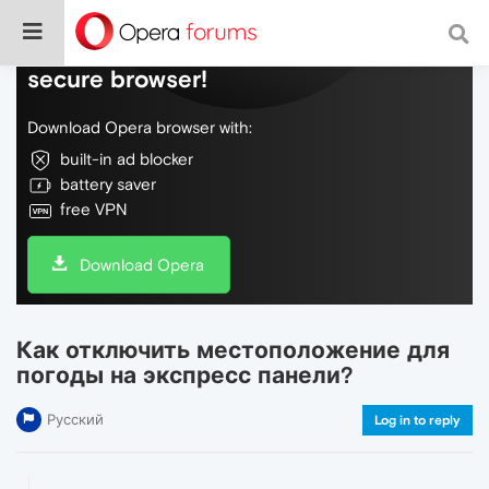
Do more on the web, with a fast and
secure browser!
Download Opera browser with:
built-in ad blocker
battery saver
free VPN
Download Opera
Как отключить местоположение для
погоды на экспресс панели?
Русский
Log in to reply