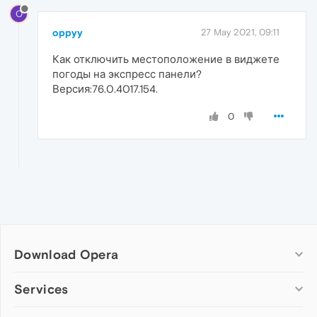
O
oppyy
27 May 2021, 09:11
Как отключить местоположение в виджете
погоды на экспресс панели?
Версия:76.0.4017.154.
0
Download Opera
Computer browsers
Services
Opera for Windows