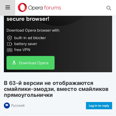
Do more on the web, with a fast and
secure browser!
Download Opera browser with:
built-in ad blocker
battery saver
free VPN
Download Opera
В 63-й версии не отображаются
смайлики-эмодзи, вместо смайликов
прямоугольнички
Русский
Log in to reply