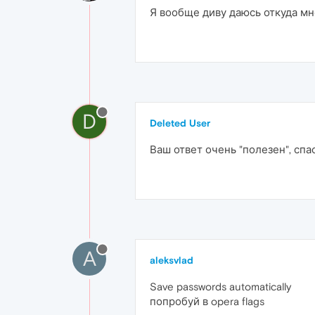
Я вообще диву даюсь откуда м
D
Deleted User
Ваш ответ очень "полезен", сп
A
aleksvlad
Save passwords automatically
попробуй в opera flags