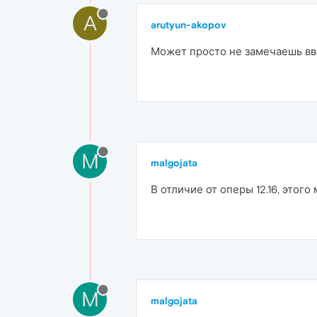
A
arutyun-akopov
Может просто не замечаешь вв
M
malgojata
В отличие от оперы 12.16, этого
M
malgojata