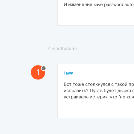
И изменение save password auto
4 months later
1
1awn
Вот тоже столкнулся с такой п
исправить? Пусть будет дырка в
устраивала истерик, что "не хоч