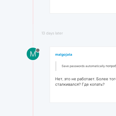
13 days later
M
malgojata
Save passwords automatically попроб
Нет, это не работает. Более то
сталкивался? Где копать?