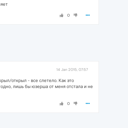
няет
0
14 Jan 2015, 07:57
рыл/открыл - все слетело. Как это
годно, лишь бы юзерша от меня отстала и не
0