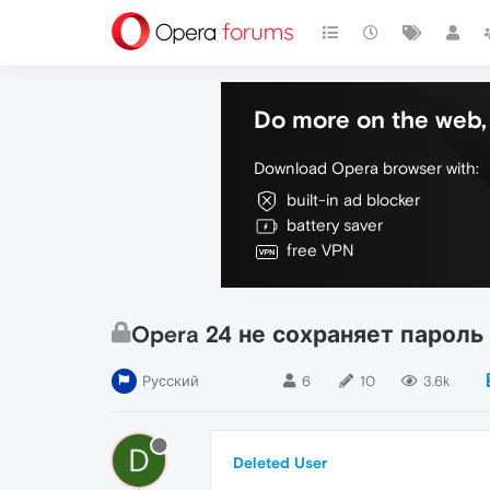
Do more on the web, 
Download Opera browser with:
built-in ad blocker
battery saver
free VPN
Opera 24 не сохраняет пароль
Русский
6
10
3.6k
D
Deleted User