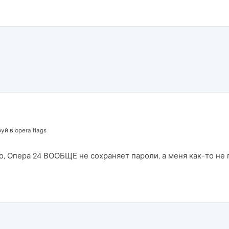
уй в opera flags
го, Опера 24 ВООБЩЕ не сохраняет пароли, а меня как-то не 