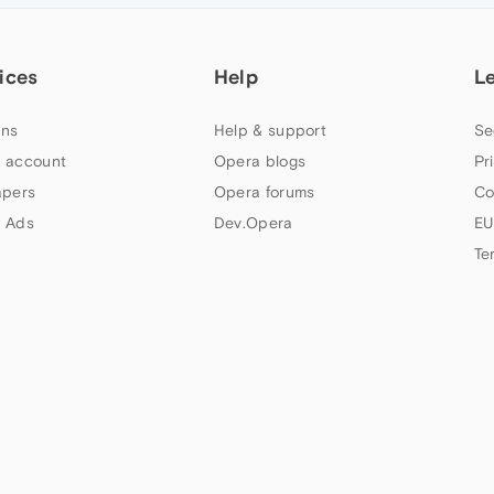
ices
Help
L
ns
Help & support
Se
 account
Opera blogs
Pr
apers
Opera forums
Co
 Ads
Dev.Opera
EU
Te